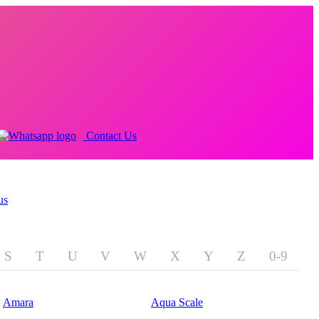
Contact Us
us
S
T
U
V
W
X
Y
Z
0-9
Amara
Aqua Scale