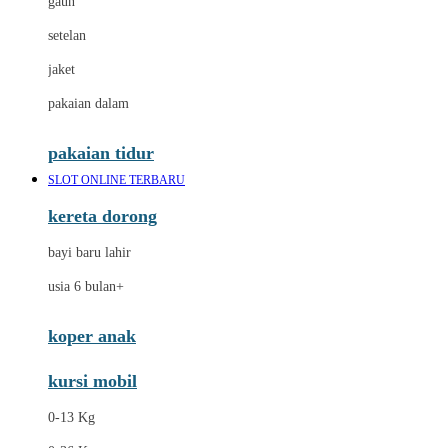
gaun
setelan
jaket
pakaian dalam
pakaian tidur
SLOT ONLINE TERBARU
kereta dorong
bayi baru lahir
usia 6 bulan+
koper anak
kursi mobil
0-13 Kg