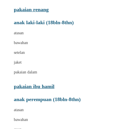
pakaian renang
anak laki-laki (18bln-8thn)
atasan
bawahan
setelan
jaket
pakaian dalam
pakaian ibu hamil
anak perempuan (18bln-8thn)
atasan
bawahan